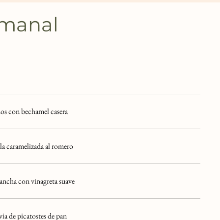
manal
dos con bechamel casera
a caramelizada al romero
lancha con vinagreta suave
via de picatostes de pan