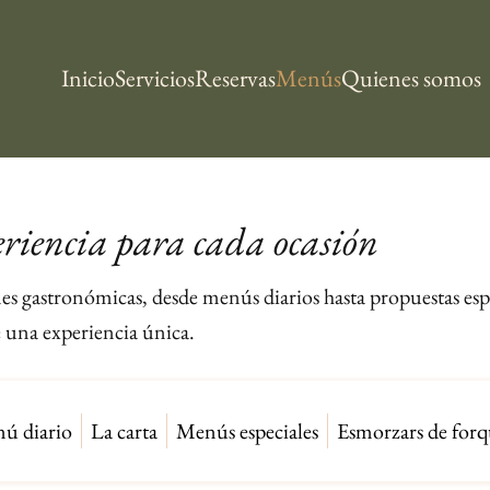
Inicio
Servicios
Reservas
Menús
Quienes somos
riencia para cada ocasión
s gastronómicas, desde menús diarios hasta propuestas espe
 una experiencia única.
ú diario
La carta
Menús especiales
Esmorzars de forq