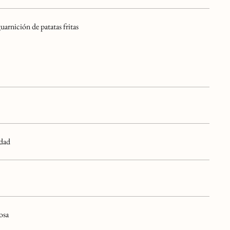
uarnición de patatas fritas
idad
osa