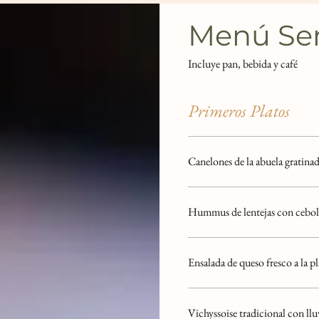
Menú Se
Incluye pan, bebida y café
Primeros Platos
Canelones de la abuela gratina
Hummus de lentejas con ceboll
Ensalada de queso fresco a la p
Vichyssoise tradicional con llu