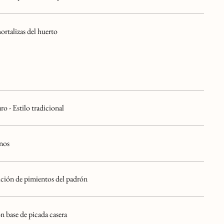
rtalizas del huerto
o - Estilo tradicional
inos
ición de pimientos del padrón
n base de picada casera